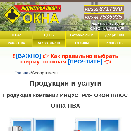
8717970
+375 29
7535935
+375 44
пн-пт: 9.00 - 19.00
сб-вс: 10.00 - 16.00
О нас
ЦЕНЫ
Готовые окна
Двери ПВХ
Рамы ПВХ
Ассортимент
Отзывы
Контакты
❗
[ВАЖНО]
👉 Как правильно выбрать
фирму по окнам
[ПРОЧТИТЕ]
👈
Главная
/
Ассортимент
Продукция и услуги
Продукция компании ИНДУСТРИЯ ОКОН ПЛЮС
Окна ПВХ