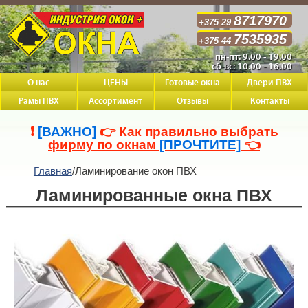
8717970
+375 29
7535935
+375 44
пн-пт: 9.00 - 19.00
сб-вс: 10.00 - 16.00
О нас
ЦЕНЫ
Готовые окна
Двери ПВХ
Рамы ПВХ
Ассортимент
Отзывы
Контакты
❗
[ВАЖНО]
👉 Как правильно выбрать
фирму по окнам
[ПРОЧТИТЕ]
👈
Главная
/
Ламинирование окон ПВХ
Ламинированные окна ПВХ