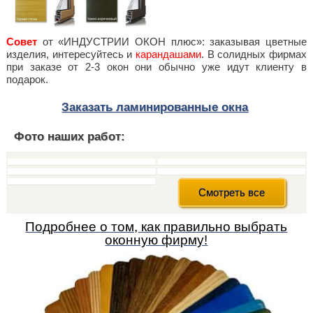
Совет
от «ИНДУСТРИИ ОКОН плюс»: заказывая цветные
изделия, интересуйтесь и
карандашами
. В солидных фирмах
при заказе от 2-3 окон они обычно уже идут клиенту в
подарок.
Заказать ламинированные окна
Фото наших работ:
Полосатый Дуглас
тёмный дуб + петли Ronda в бронзе
тёмный дуб + петли Ronda в бронзе
Рустикальный дуб. 9.3149 008 - 116700
Рустикальный дуб. 9.3149 008 - 116700
Смотреть все
Подробнее о том, как правильно выбрать
оконную фирму!