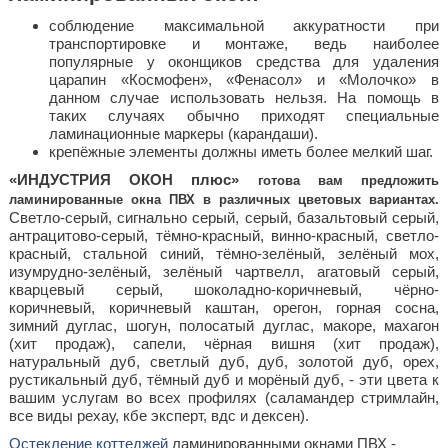
соблюдение максимальной аккуратности при
транспортировке и монтаже, ведь наиболее
популярные у оконщиков средства для удаления
царапин «Космофен», «Фенасол» и «Молочко» в
данном случае использовать нельзя. На помощь в
таких случаях обычно приходят специальные
ламинационные маркеры (карандаши).
крепёжные элементы должны иметь более мелкий шаг.
«ИНДУСТРИЯ ОКОН плюс»
готова вам предложить
ламинированные окна ПВХ в различных цветовых вариантах.
Светло-серый, сигнально серый, серый, базальтовый серый,
антрацитово-серый, тёмно-красный, винно-красный, светло-
красный, стальной синий, тёмно-зелёный, зелёный мох,
изумрудно-зелёный, зелёный чартвелл, агатовый серый,
кварцевый серый, шоколадно-коричневый, чёрно-
коричневый, коричневый каштан, орегон, горная сосна,
зимний дуглас, шогун, полосатый дуглас, макоре, махагон
(хит продаж), сапели, чёрная вишня (хит продаж),
натуральный дуб, светлый дуб, дуб, золотой дуб, орех,
рустикальный дуб, тёмный дуб и морёный дуб, - эти цвета к
вашим услугам во всех профилях (саламандер стримлайн,
все виды рехау, кбе эксперт, вдс и дексен).
Остекление коттеджей
ламинированными окнами ПВХ -