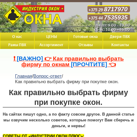
8717970
+375 29
7535935
+375 44
пн-пт: 9.00 - 19.00
сб-вс: 10.00 - 16.00
О нас
ЦЕНЫ
Готовые окна
Двери ПВХ
Рамы ПВХ
Ассортимент
Отзывы
Контакты
❗
[ВАЖНО]
👉 Как правильно выбрать
фирму по окнам
[ПРОЧТИТЕ]
👈
Главная
/
Вопрос-ответ
/
Как правильно выбрать фирму при покупке окон.
Как правильно выбрать фирму
при покупке окон.
На сайтах пишут одно, а по факту совсем другое. В данной статье
мы озвучим несколько советов, которые помогут Вам сберечь и
деньги, и нервы!
СОВЕТЫ ОТ «ИНДУСТРИИ ОКОН ПЛЮС»: