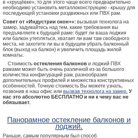
в «хрущёвке», то для этого чаще всего предварительно
необходимо установить металлоконструкцию - крышу для
последующей установки раздвижных или ПВХ рам.
Совет от «Индустрии окон+»:
вызывая технолога на
замер, задумайтесь над тем, какие требования вы
предъявляете к будущей раме: будет ли ваша лоджия
или балкон утепляться, хватает ли вам там свободного
места, не захотите ли вы в будущем убрать балконный
блок (выход на балкон) и увеличить площадь жилой
комнаты.
Стоимость
остекления балконов
и лоджий ПВХ
рамами может быть очень различной из-за большого
количества конфигураций рам, разнообразия
дополнительных профилей и множества конструктивных
особенностей. Точную стоимость Вы можете узнать,
позвонив в наш офис или
вызвав технолога на замер.
У
нас это абсолютно БЕСПЛАТНО и ни к чему вас не
обязывает.
Панорамное остекление балконов и
лоджий.
Раньше, самым популярным был способ