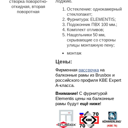
лоджию.
створка поворотно-
откидная, вторая
Остекление: однокамерный
поворотная
стеклопакет;
Фурнитура: ELEMENTIS;
Подоконник ПВХ 100 мм.;
Комплект отливов;
Нащельники 50 мм,
скрывающие со стороны
улицы монтажную пену;
монтаж
Цены:
Фирменная
рассрочка
на
балконные рамы из Brusbox и
российского профиля KBE Expert
А-класса.
Внимание!
С фурнитурой
Elementis цены на балконные
рамы будут
ещё ниже
!