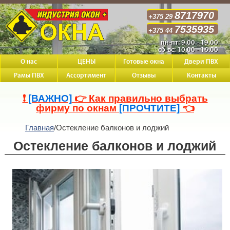
8717970
+375 29
7535935
+375 44
пн-пт: 9.00 - 19.00
сб-вс: 10.00 - 16.00
О нас
ЦЕНЫ
Готовые окна
Двери ПВХ
Рамы ПВХ
Ассортимент
Отзывы
Контакты
❗
[ВАЖНО]
👉 Как правильно выбрать
фирму по окнам
[ПРОЧТИТЕ]
👈
Главная
/
Остекление балконов и лоджий
Остекление балконов и лоджий