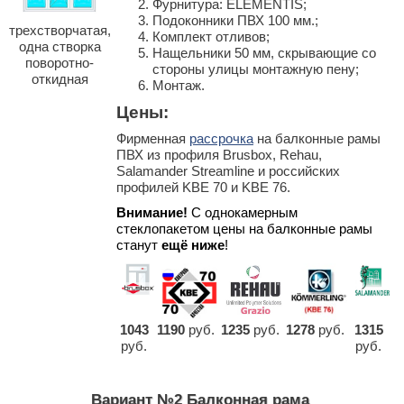
Фурнитура: ELEMENTIS;
Подоконники ПВХ 100 мм.;
трехстворчатая,
Комплект отливов;
одна створка
Нащельники 50 мм, скрывающие со
поворотно-
стороны улицы монтажную пену;
откидная
Монтаж.
Цены:
Фирменная
рассрочка
на балконные рамы
ПВХ из профиля Brusbox, Rehau,
Salamander Streamline и российских
профилей KBE 70 и KBE 76.
Внимание!
С однокамерным
стеклопакетом цены на балконные рамы
станут
ещё ниже
!
1043
1190
руб.
1235
руб.
1278
руб.
1315
руб.
руб.
Вариант №2 Балконная рама