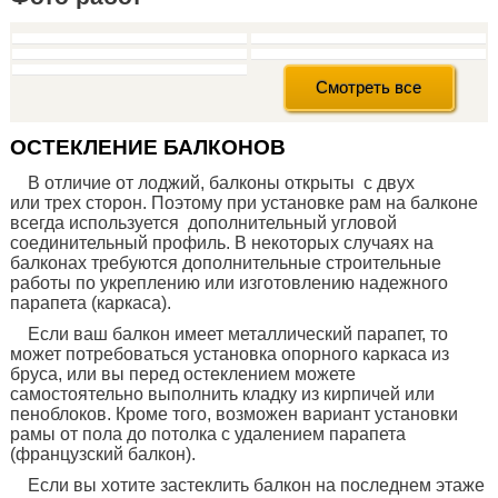
солнцезащитное стекло
саламандер стримлайн
монтаж на Грибоедова
панорамное остекление
раздвижные окна ПВХ патио
Смотреть все
ОСТЕКЛЕНИЕ БАЛКОНОВ
В отличие от лоджий, балконы открыты с двух
или трех сторон. Поэтому при установке рам на балконе
всегда используется дополнительный угловой
соединительный профиль. В некоторых случаях на
балконах требуются дополнительные строительные
работы по укреплению или изготовлению надежного
парапета (каркаса).
Если ваш балкон имеет металлический парапет, то
может потребоваться установка опорного каркаса из
бруса, или вы перед остеклением можете
самостоятельно выполнить кладку из кирпичей или
пеноблоков. Кроме того, возможен вариант установки
рамы от пола до потолка с удалением парапета
(французский балкон).
Если вы хотите застеклить балкон на последнем этаже