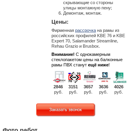
скрывающие со стороны
улицы монтажную пену;
Демонтаж, монтаж.
Цены:
Фирменная
рассрочка
на рамы из
российских профилей KBE 76 и KBE
Expert 70, Salamander Streamline,
Rehau Grazio и Brusbox.
Внимание!
С однокамерным
стеклопакетом цены на балконные
рамы ПВХ станут
ещё ниже
!
2846
3151
3657
3636
4026
руб.
руб.
руб.
руб.
руб.
Заказать звонок
Фото работ